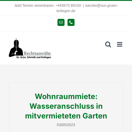
Zum
Jetzt Termin vereinbaren: +493675 89150
|
kanzlei@son.gruen-
kollegen.de
Inhalt
springen
E-
Telefon
Mail
Wohnraummiete:
Wasseranschluss in
mitvermieteten Garten
03/05/2023