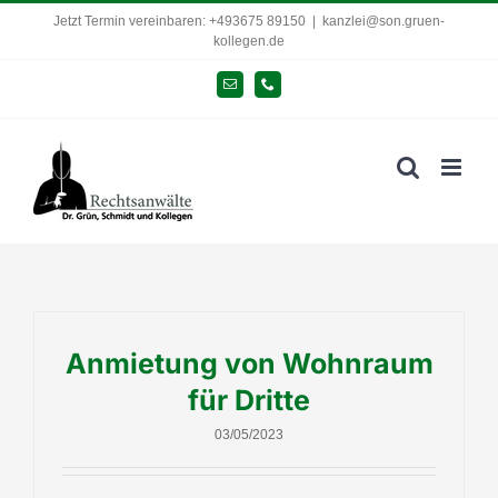
Zum
Jetzt Termin vereinbaren: +493675 89150
|
kanzlei@son.gruen-
kollegen.de
Inhalt
springen
E-
Telefon
Mail
Anmietung von Wohnraum
für Dritte
03/05/2023