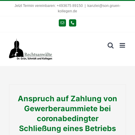
Zum
Jetzt Termin vereinbaren: +493675 89150
|
kanzlei@son.gruen-
kollegen.de
Inhalt
springen
E-
Telefon
Mail
Anspruch auf Zahlung von
Gewerberaummiete bei
coronabedingter
Schließung eines Betriebs