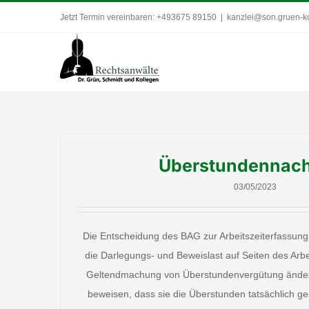
Zum
Jetzt Termin vereinbaren: +493675 89150
|
kanzlei@son.gruen-k
Inhalt
springen
Überstundennac
03/05/2023
Die Entscheidung des BAG zur Arbeitszeiterfassung 
die Darlegungs- und Beweislast auf Seiten des Ar
Geltendmachung von Überstundenvergütung ändert
beweisen, dass sie die Überstunden tatsächlich ge