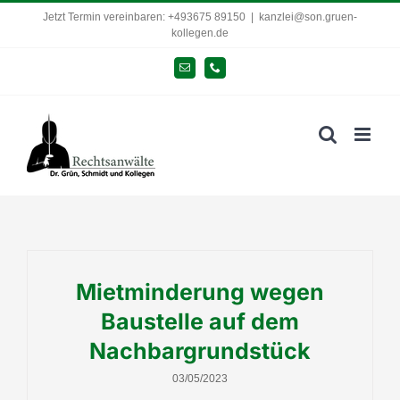
Zum
Jetzt Termin vereinbaren: +493675 89150
|
kanzlei@son.gruen-
kollegen.de
Inhalt
springen
E-
Telefon
Mail
Mietminderung wegen
Baustelle auf dem
Nachbargrundstück
03/05/2023