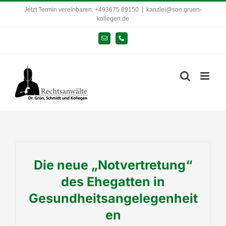
Zum
Jetzt Termin vereinbaren: +493675 89150
|
kanzlei@son.gruen-
kollegen.de
Inhalt
springen
E-
Telefon
Mail
Die neue „Notvertretung“
des Ehegatten in
Gesundheitsangelegenheit
en